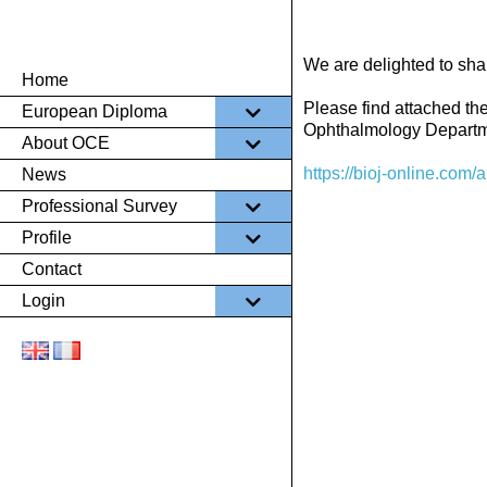
We are delighted to sha
Home
–
Please find attached th
European Diploma
–
Ophthalmology Departmen
About OCE
–
https://bioj-online.com/
News
–
Professional Survey
–
Profile
–
Contact
–
Login
–